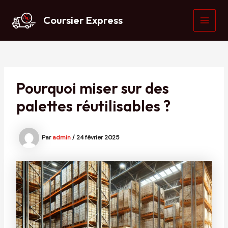
Aller
au
Coursier Express
contenu
MAI
MEN
Pourquoi miser sur des
palettes réutilisables ?
Par
admin
/
24 février 2025